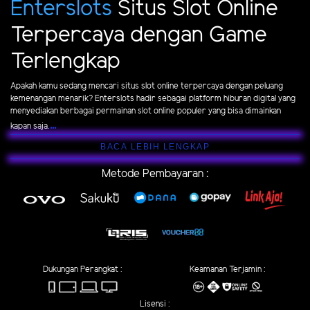
Enterslots
Situs Slot Online
Terpercaya dengan Game
Terlengkap
Apakah kamu sedang mencari situs slot online terpercaya dengan peluang
kemenangan menarik? Enterslots hadir sebagai platform hiburan digital yang
menyediakan berbagai permainan slot online populer yang bisa dimainkan
...
kapan saja.
BACA LEBIH LENGKAP
Metode Pembayaran :
Dukungan Perangkat :
Keamanan Terjamin :
Lisensi :