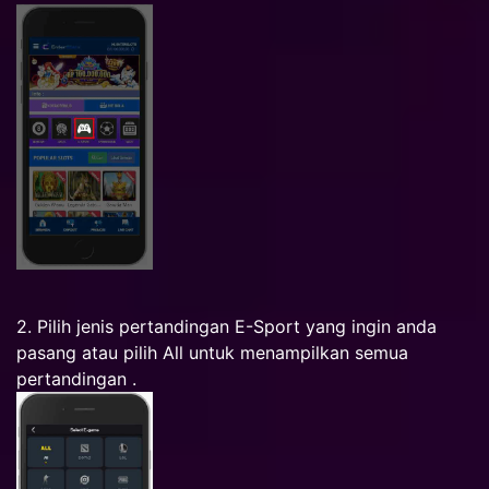
2. Pilih jenis pertandingan E-Sport yang ingin anda
pasang atau pilih All untuk menampilkan semua
pertandingan .