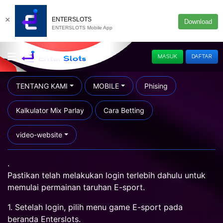
×
ENTERSLOTS
Download
ENTERSLOTS Mobile App
MASUK
DAFTAR
TENTANG KAMI
MOBILE
Phising
Kalkulator Mix Parlay
Cara Betting
video-website
.
Pastikan telah melakukan login terlebih dahulu untuk
memulai permainan taruhan E-sport.
1. Setelah login, pilih menu game E-sport pada
beranda Enterslots.